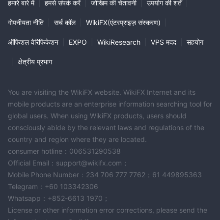
हमारे बारे में
|
हमसे संपर्क करें
|
जोखिम की चेतावनी
|
उपयोग की शर्तें
|
गोपनीयता नीति
|
सर्च कॉल
|
WikiFX(एंटरप्राइज़ संस्करण)
|
ऑफिशल वेरिफिकेशन
|
EXPO
|
WikiResearch
|
VPS मदद
|
सहयोग
|
क्षेत्रीय प्रभाग
You are visiting the WikiFX website. WikiFX Internet and its
mobile products are an enterprise information searching tool for
global users. When using WikiFX products, users should
consciously abide by the relevant laws and regulations of the
country and region where they are located.
consumer hotline：006531290538
Official Email：support@wikifx.com；
Mobile Phone Number：234 706 777 7762；61 449895363
Telegram：+60 103342306
Whatsapp：+852-6613 1970；
License or other information error corrections, please send the