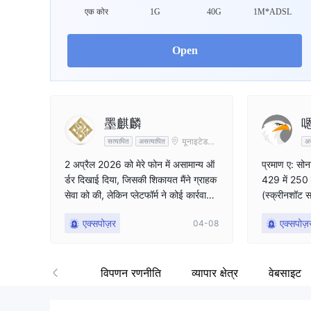
WikiFX Surve
एक कोर
1G
40G
1M*ADSL
EBC FINANCI
Open
यूनाइटेड किंगड
墨麒麟
嗯
यूनाइटेड
सत्यापित
असत्यापित
अस
किंगडम
2 अप्रैल 2026 को मेरे फोन में असामान्य ऑ
प्रमाण ए: 
र्डर दिखाई दिया, जिसकी शिकायत मैंने ग्राहक
429​ में 250 पि
सेवा को की, लेकिन प्लेटफॉर्म ने कोई कार्रवाई
(स्क्रीनशॉट 
नहीं की। 7 अप्रैल 2026 को शाम लगभग द
तिरिक्त नुकसान
एक्सपोज़र
एक्सपोज़
04-08
स बजे एक ईमेल भेजकर कहा गया कि खाता
ना किया। उनक
नियमों का उल्लंघन करता है और 8 अप्रैल 2
के कारण 2024 क
026 को खाता बंद कर दिया गया। इसका स
कर सके", और फ
बूत चित्र के रूप में मौजूद है
र दिया। एक ऐसा
यर
पर्यावरण
विपणन रणनीति
व्यापार क्षेत्र
वेबसाइट
लेन-देन रिकॉ
फंड सुरक्षा य