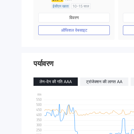
ईसीएन खाता
10-15 साल
ऑस्ट्रेलिया विनियमन
विवरण
मार्केट मेकिंग (एमएम)
मुख्य-लेबल MT4
ऑफिशल वेबसाइट
पर्यावरण
लेन-देन की गति AAA
ट्रांजेक्शन की लागत AA