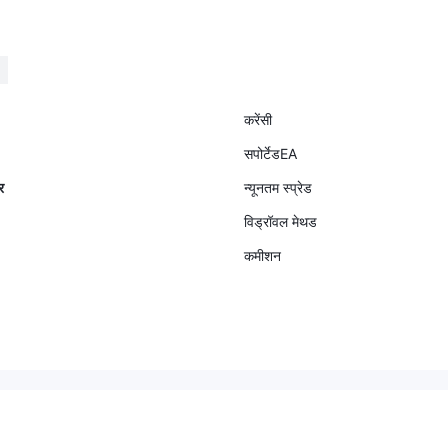
ा:​ जिस क्षण आप शिकायत करने
 हैं, वे आप पर प्रतिबंध लगाने
 हैं। यदि आप न्याय चाहते हैं,
C वेबसाइट पर औपचारिक
रें।
करेंसी
सपोर्टेडEA
र
न्यूनतम स्प्रेड
विड्रॉवल मेथड
कमीशन