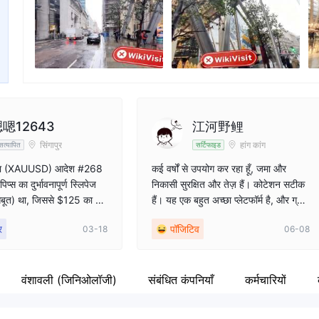
y
Danger
कंपनी का कर्मचारी
Fa
AL GROUP
--
ht
म
嗯12643
江河野鲤
सिंगापुर
हांग कांग
त्यापित
सर्टिफाइड
सोना (XAUUSD) आदेश #268
कई वर्षों से उपयोग कर रहा हूँ, जमा और
प्स का दुर्भावनापूर्ण स्लिपेज​
निकासी सुरक्षित और तेज़ हैं। कोटेशन सटीक
सबूत) था, जिससे $125 का अ
हैं। यह एक बहुत अच्छा प्लेटफॉर्म है, और ग्राह
 हुआ। मैंने प्लेटफॉर्म का साम
क सेवा की प्रतिक्रिया गति हमेशा ऑनलाइन र
र
पॉजिटिव
03-18
06-08
ा जवाब? वे \"सीमित चक्र\"
हती है, किसी भी प्रश्न का उत्तर बहुत जल्दी
े ट्रेड लॉग \"पुनर्प्राप्त नहीं
देते हैं
िर तुरंत मेरा लॉगिन अक्षम क
 प्लेटफॉर्म जो दो साल पुराने
वंशावली (जिनिओलॉजी)
संबंधित कंपनियाँ
कर्मचारियों
र्ड भी नहीं रख सकता—वह कैसे
ा वैध विनियमन सुनिश्चित कर स