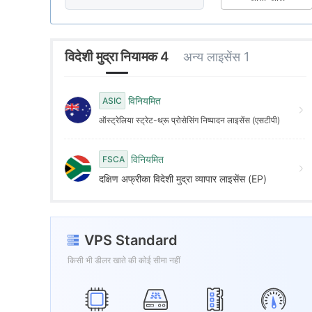
7
6
3
8
7
4
विदेशी मुद्रा नियामक 4
अन्य लाइसेंस 1
9
8
5
विनियमित
ASIC
ऑस्ट्रेलिया स्ट्रेट-थ्रू प्रोसेसिंग निष्पादन लाइसेंस (एसटीपी)
9
6
विनियमित
FSCA
7
दक्षिण अफ्रीका विदेशी मुद्रा व्यापार लाइसेंस (EP)
8
VPS Standard
9
किसी भी डीलर खाते की कोई सीमा नहीं