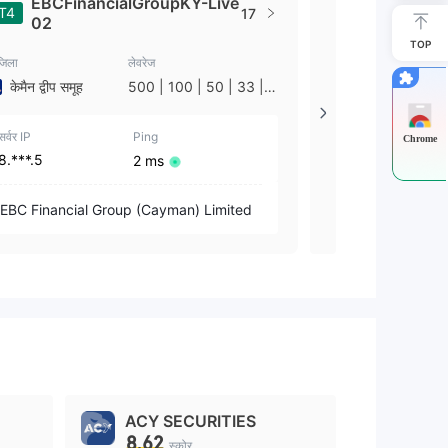
EBCFinancialGroupKY-Live
EBCFina
T4
MT4
17
02
05
TOP
जिला
लेवरेज
देश/जिला
केमैन द्वीप समूह
500 | 100 | 50 | 33 | 2
यूनाइटेड किंगडम
5 | 10 | 1
सर्वर IP
Ping
सर्वर IP
Chrome
8.***.5
8.***.5
2 ms
EBC FINAN
EBC Financial Group (Cayman) Limited
(United Ki
ACY SECURITIES
8.62
स्कोर