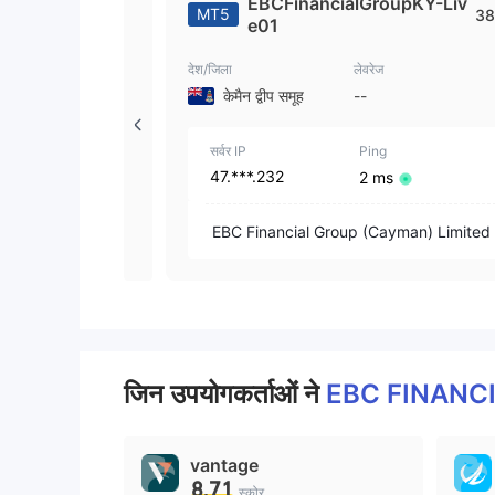
EBCFinancialGroupKY-Liv
MT5
38
e01
देश/जिला
लेवरेज
केमैन द्वीप समूह
--
सर्वर IP
Ping
47.***.232
2 ms
EBC Financial Group (Cayman) Limited
जिन उपयोगकर्ताओं ने
EBC FINANC
vantage
8.71
स्कोर