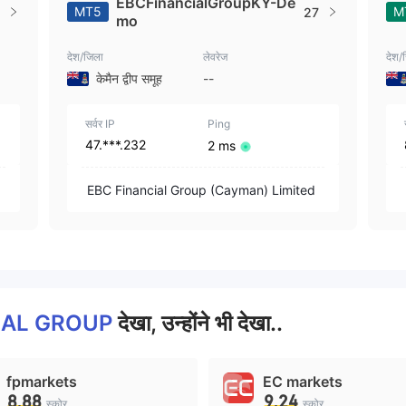
EBCFinancialGroupKY-De
MT5
M
27
mo
देश/जिला
लेवरेज
देश/
केमैन द्वीप समूह
--
सर्वर IP
Ping
47.***.232
2 ms
EBC Financial Group (Cayman) Limited
IAL GROUP
देखा, उन्होंने भी देखा..
fpmarkets
EC markets
8.88
9.24
स्कोर
स्कोर