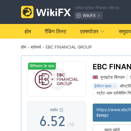
ग्लोबल ब्रोकर नियामक जाँच एप
0
WikiFX
1
0
होम
रैंकिंग लिस्ट
एक्सपोज़र
समुदा
होम
-
ब्रोकर्स
-
EBC FINANCIAL GROUP
2
1
3
2
EBC FINA
विनियमन के साथ
GROUP
यूनाइटेड किंगडम
|
4
3
0
ऑस्ट्रे
ईसीएन खाता
स्ट्रेट-थ्रू प्रोसेसिंग 
|
5
4
1
मुख्य-लेबल MT4
वै
|
|
उच्च संभावित विस्तार
|
|
https://www.ebcf
स्कोर
6
.
5
2
वेबसाइट
/10
खाता खोलें