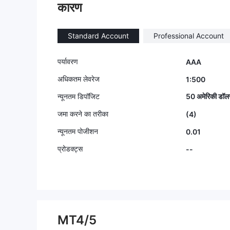
कारण
कता है? फैसल
की हिम्मत करते
की हिम्मत करते
Standard Account
Professional Account
तो सीधे ASI
शिकायत दर्ज क
पर्यावरण
AAA
अधिकतम लेवरेज
1:500
न्यूनतम डिपॉजिट
50 अमेरिकी डॉल
जमा करने का तरीका
(4)
न्यूनतम पोजीशन
0.01
प्रोडक्ट्स
--
MT4/5