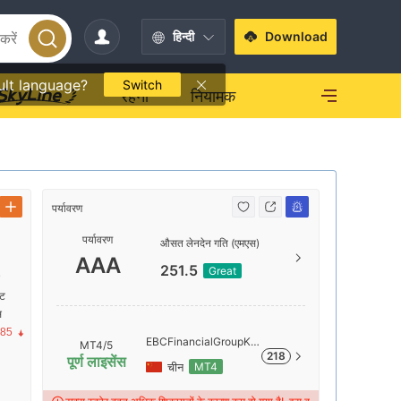
हिन्दी
Download
ult language?
Switch
रहना
नियामक
पर्यावरण
पर्यावरण
पर्यावरण
औसत लेनदेन गति (एमएस)
AAA
AAA
251.5
Great
क
ंट
AA
स
.85
EBCFinancialGroupKY
MT4/5
218
-Demo
पूर्ण लाइसेंस
चीन
MT4
A