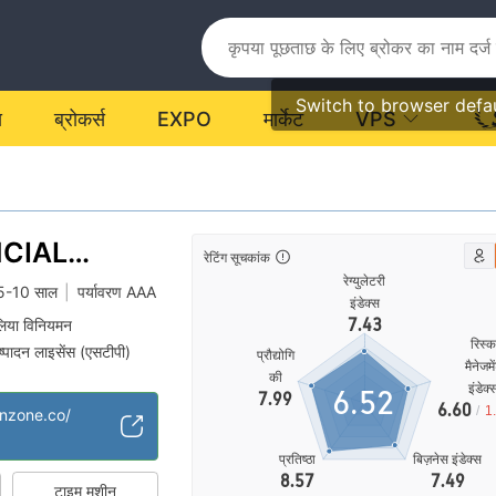
Switch to browser defa
य
ब्रोकर्स
EXPO
मार्केट
VPS
NCIAL
रेटिंग सूचकांक
रेग्युलेटरी
5-10 साल
|
पर्यावरण AAA
इंडेक्स
7.43
लिया विनियमन
रिस्
निष्पादन लाइसेंस (एसटीपी)
प्रौद्योगि
मैनेजमे
श्विक व्यापार
की
इंडेक्
6.52
7.99
आफशोर नियमन
6.60
/
1
inzone.co/
प्रतिष्ठा
बिज़नेस इंडेक्स
8.57
7.49
टाइम मशीन