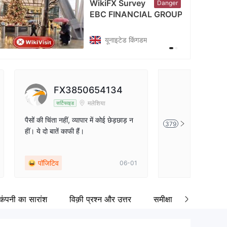
WikiFX Survey
Danger
cebook
EBC FINANCIAL GROUP
tps://www.facebook.com/ebc.group/
साइप्रस
FX3850654134
神经蛙
मलेशिया
सर्टिफाइड
सर्टिफाइड
पैसों की चिंता नहीं, व्यापार में कोई छेड़छाड़ न
कुल मिलाकर ठीक है, चाहे
379
हीं। ये दो बातें काफी हैं।
डिपॉजिट, दोनों ही अच्छे
की प्रतिक्रिया और जवा
धीमी है, समस्याओं का स
पॉजिटिव
मध्यम टिप्पणियाँ
06-01
है, लेकिन सिस्टम अक्सर
पुनः कनेक्ट होता रहता 
कंपनी का सारांश
विक़ी प्रश्न और उत्तर
समीक्षा