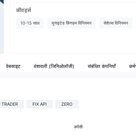
संक्षिप्त नाम
Fa
कीवर्ड्स
CXM
ht
कंपनी का कर्मचारी
इंस्
10-15 साल
यूनाइटेड किंगडम विनियमन
सेशेल्स विनियमन
--
ht
डेरिवेटिव ट्रेडिंग लाइसेंस (EP)
प्रतिभूति व्यापार लाइसेंस (EP)
क्षेत्रीय ब्रोकर
वेबसाइट
वंशावली (जिनिओलॉजी)
संबंधित कंपनियाँ
कर्म
 TRADER
FIX API
ZERO
करेंसी