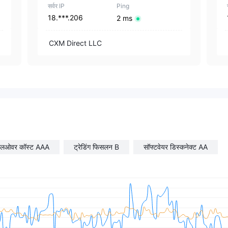
सर्वर IP
Ping
18.***.206
2 ms
CXM Direct LLC
ोलओवर कॉस्ट AAA
ट्रेडिंग फिसलन B
सॉफ्टवेयर डिस्कनेक्ट AA