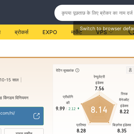
Switch to browser defa
य
ब्रोकर्स
EXPO
मार्केट
VPS
रेटिंग सूचकांक
रेग्युलेटरी
10-15 साल
|
इंडेक्स
7.56
रिस्क
प्रौद्योगि
ेड किंगडम विनियमन
मैनेजमेंट
की
एम)
मुख्य-लेबल MT4
|
इंडेक्स
8.14
9.99
/
2.12
8.22
com/hi/
प्रतिष्ठा
बिज़नेस इंडेक्स
8.28
8.35
टाइम मशीन