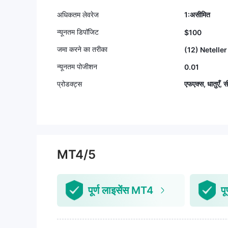
अधिकतम लेवरेज
1:असीमित
न्यूनतम डिपॉजिट
$100
जमा करने का तरीका
(12) Neteller 
न्यूनतम पोजीशन
0.01
प्रोडक्ट्स
एफएक्स, धातुएँ, स
MT4/5
पूर्ण लाइसेंस MT4
प