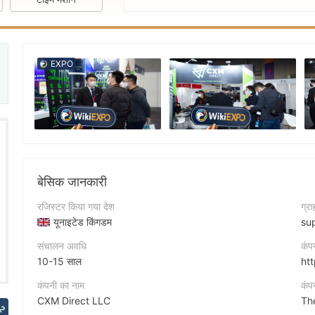
EXPO
बेसिक जानकारी
रजिस्टर किया गया देश
ग्र
यूनाइटेड किंगडम
su
संचालन अवधि
कंप
10-15 साल
ht
कंपनी का नाम
कंप
CXM Direct LLC
2