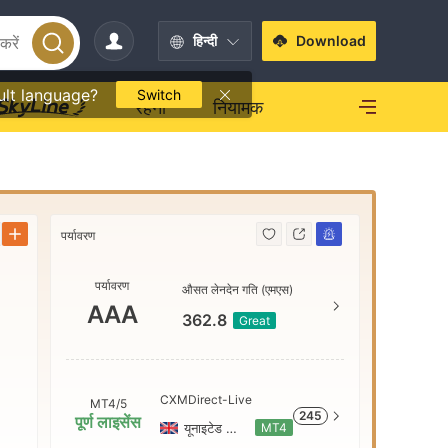
हिन्दी
Download
ult language?
Switch
रहना
नियामक
पर्यावरण
पर्यावरण
पर्यावरण
AAA
औसत लेनदेन गति (एमएस)
AAA
362.8
Great
AA
CXMDirect-Live
MT4/5
245
A
पूर्ण लाइसेंस
यूनाइटेड किंगडम
MT4