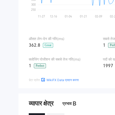
औसत लेन-देन की गति(ms)
सबसे तेज
362.8
1
Great
Perf
क्लोजिंग पोजीशन की सबसे तेज गति(ms)
पदों को 
1
1997
Perfect
डेटा स्रोत
WikiFX Data प्रदान करना
व्यापार क्षेत्र
B
प्रभाव