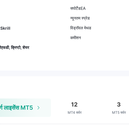
सपोर्टेडEA
न्यूनतम स्प्रेड
विड्रॉवल मेथड
Skrill
कमीशन
ीएफडी, क्रिप्टो, शेयर
12
3
ूर्ण लाइसेंस MT5
MT4 सर्वर
MT5 सर्वर