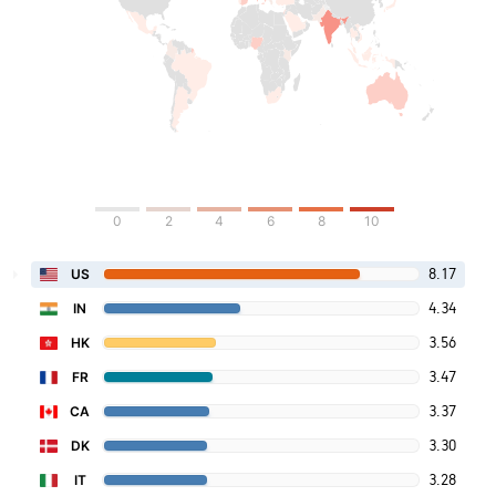
0
2
4
6
8
10
8.17
US
4.34
IN
3.56
HK
3.47
FR
3.37
CA
3.30
DK
3.28
IT