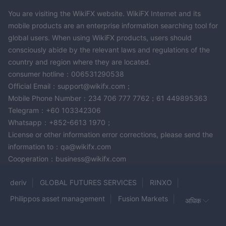
You are visiting the WikiFX website. WikiFX Internet and its
mobile products are an enterprise information searching tool for
global users. When using WikiFX products, users should
consciously abide by the relevant laws and regulations of the
country and region where they are located.
consumer hotline：006531290538
Official Email：support@wikifx.com；
Mobile Phone Number：234 706 777 7762；61 449895363
Telegram：+60 103342306
Whatsapp：+852-6613 1970；
License or other information error corrections, please send the
information to：qa@wikifx.com
Cooperation：business@wikifx.com
deriv
GLOBAL FUTURES SERVICES
RINXO
Philippos asset management
Fusion Markets
अधिक
BX Trade
EsaFX
AIMS
JMI Brokers
1stepFx