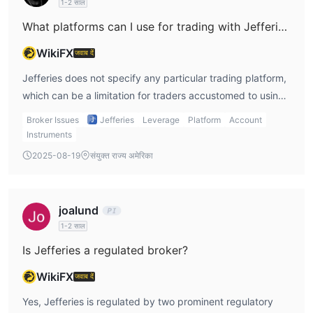
1-2 साल
What platforms can I use for trading with Jefferies?
WikiFX
जवाब दें
Jefferies does not specify any particular trading platform,
which can be a limitation for traders accustomed to using
established platforms like MT4 or MT5. Instead, the
Broker Issues
Jefferies
Leverage
Platform
Account
company seems to focus on offering a range of financial
Instruments
services, including investment banking and wealth
2025-08-19
संयुक्त राज्य अमेरिका
management, which may not require a dedicated trading
platform. For Jefferies trading, I suggest contacting their
customer support to get specific details about the
joalund
platforms available for equities and fixed income trading.
1-2 साल
Without this information, it's hard to assess whether
Is Jefferies a regulated broker?
Jefferies offers a trading platform that fits your needs.
WikiFX
जवाब दें
Yes, Jefferies is regulated by two prominent regulatory