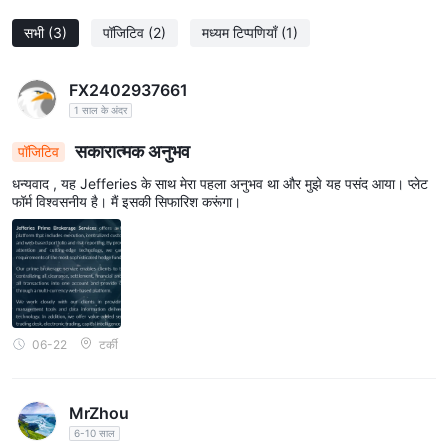
सभी
(3)
पॉजिटिव
(2)
मध्यम टिप्पणियाँ
(1)
FX2402937661
1 साल के अंदर
सकारात्मक अनुभव
पॉजिटिव
धन्यवाद , यह Jefferies के साथ मेरा पहला अनुभव था और मुझे यह पसंद आया। प्लेट
फॉर्म विश्वसनीय है। मैं इसकी सिफारिश करूंगा।
06-22
टर्की
MrZhou
6-10 साल