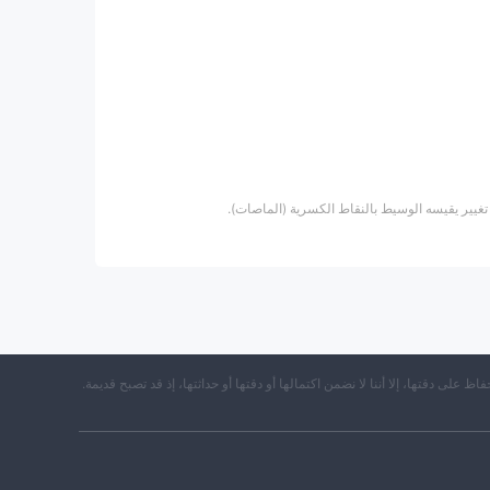
غيير يقيسه الوسيط بالنقاط الكسرية (الماصات).
حفاظ على دقتها، إلا أننا لا نضمن اكتمالها أو دقتها أو حداثتها، إذ قد تصبح قديمة.