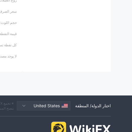
زوج العملات:  / USD
سعر الصرف: 1.05212 (يورو / دولار أ
حجم اللوت: 1 لوت (100000 يورو
قيمة النقطة = 0.0001 / 1.05212 
كل نقطة تساوي 50
لا يوجد مصد
اختار الدولة/ المنطقة
United States
ننصح المس