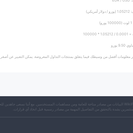
EUR
مريكي)
)
* 100000
9. يورو
ر معلومات أفضل من وسيطك فيما يتعلق بمنتجات التداول المعروضة. يمكن التعبير عن أصغر ت
※ تجمع WikiFX البيانات من مصادر متاحة للعامة ومن مساهمات المستخدمين. مع أننا نسعى جاهدين لل
تثمرين بشدة بالتحقق من التفاصيل المهمة من مصادر رسمية قبل اتخاذ أي قرارات.