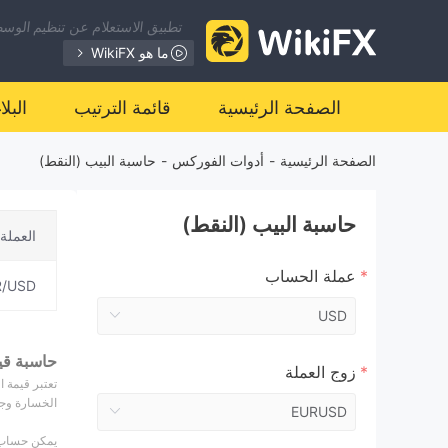
تطبيق الاستعلام عن تنظيم الوسطا
ما هو WikiFX
الصفحة الرئيسية
قائمة الترتيب
البل
الصفحة الرئيسية
-
أدوات الفوركس
-
حاسبة البيب (النقط)
حاسبة البيب (النقط)
العملة
عملة الحساب
R/USD
حاسبة قي
زوج العملة
تعتبر قيمة 
الخسارة وجني الأرباح. عل
يمكن حساب (