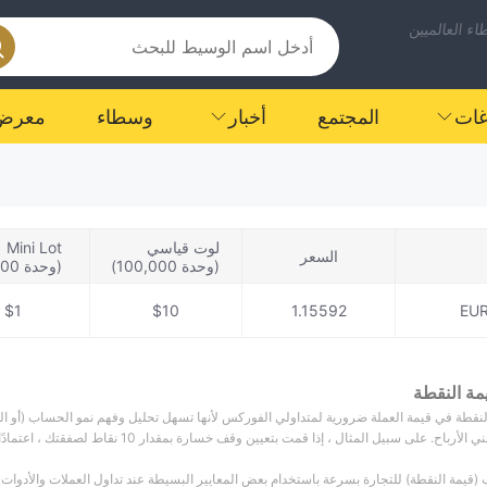
ء العالميين
اغات
المجتمع
أخبار
وسطاء
معرض
لوت قياسي
Mini Lot
السعر
(وحدة 100,000)
(وحدة 10,000)
$1
$10
1.15592
EU
مة النقطة
النقطة في قيمة العملة ضرورية لمتداولي الفوركس لأنها تسهل تحليل وفهم نمو الحساب (أو 
ى سبيل المثال ، إذا قمت بتعيين وقف خسارة بمقدار 10 نقاط لصفقتك ، اعتمادًا على حجم اللوت الذي تتداوله ، فقد تخسر 100 دولار أو 1000 دولار.
قيمة النقطة) للتجارة بسرعة باستخدام بعض المعايير البسيطة عند تداول العملات والأدوات 