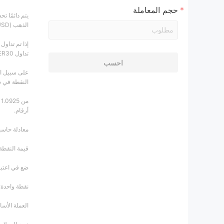
حجم المعاملة
الذهب (XAU / USD) ، تستند قيمة النقطة بالدولار الأمريكي.
إذا تم تداول
تداول GER30 في أوروبا ، ويتم إعطاء قيمة النقطة باليورو.
احسب
النقطة في سو
أرقام.
معادلة حاسب
قيمة النقطة
ضع في اعتبا
نقطة واحدة: .0001
العملة الأساس