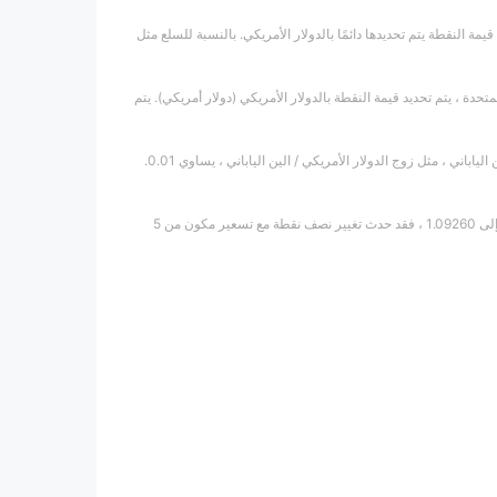
لدولار الأمريكي عند تداول أداة (فورية) ، مثل EURAUD / USD ، مما يعني أن قيمة النقطة يتم تحديدها دائمًا بالدولار الأمريكي. بالنسبة للسلع مثل
متحدة ، يتم تحديد قيمة النقطة بالدولار الأمريكي (دولار أمريكي). يتم
على سبيل المثال ، النقطة الواحدة تساوي 0.0001 لمعظم أزواج العملات ، بينما زوج عملات معين مع الين الياباني ، مثل زوج الدولار الأمريكي / الين الياباني ، يساوي 0.01.
من 1.0925 إلى 1.0926 ، يتأرجح زوج EUR / USD بنقطة واحدة. إذا ارتفع زوج EUR / USD من 1.09255 إلى 1.09260 ، فقد حدث تغيير نصف نقطة مع تسعير مكون من 5