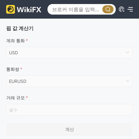
핍 값 계산기
계좌 통화
통화쌍
거래 규모
계산