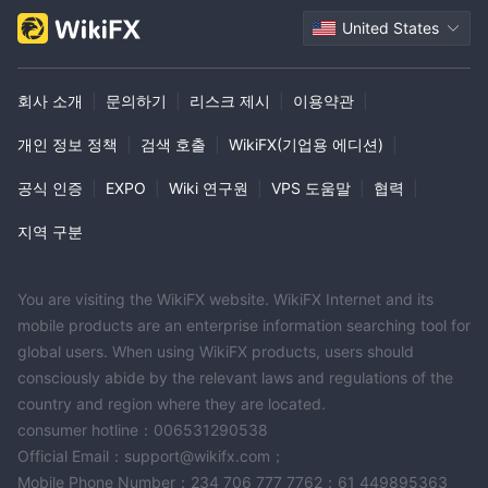
United States
회사 소개
|
문의하기
|
리스크 제시
|
이용약관
|
개인 정보 정책
|
검색 호출
|
WikiFX(기업용 에디션)
|
공식 인증
|
EXPO
|
Wiki 연구원
|
VPS 도움말
|
협력
|
지역 구분
You are visiting the WikiFX website. WikiFX Internet and its
mobile products are an enterprise information searching tool for
global users. When using WikiFX products, users should
consciously abide by the relevant laws and regulations of the
country and region where they are located.
consumer hotline：006531290538
Official Email：support@wikifx.com；
Mobile Phone Number：234 706 777 7762；61 449895363