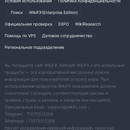
Условия использования
|
Политика Конфиденциальности
|
Поиск
|
WikiFX(Enterprise Edition)
|
Официальная проверка
|
EXPO
|
WikiResearch
|
Помощь по VPS
|
Деловое сотрудничество
|
Региональное подразделение
Вы посещаете сайт WikiFX. Вебсайт WikiFX и его мобильные
продукты — это корпоративный инструмент поиска
информации для пользователей со всего мира. При
использовании продуктов WikiFX пользователи должны
сознательно соблюдать соответствующие законы и
правила страны и региона, в котором они находятся.
Официальный Email：support@wikifx.com；
Telegram：77075512308
Whatsapp：77075512308
Насчет исправления неверной информаций, таких как