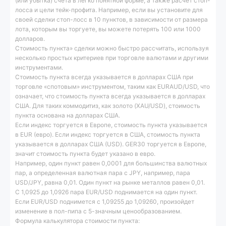
(или убытка) счета в легко понятной форме, а также расчет стоп-
лосса и цели тейк-профита. Например, если вы установите для
своей сделки стоп-лосс в 10 пунктов, в зависимости от размера
лота, которым вы торгуете, вы можете потерять 100 или 1000
долларов.
Стоимость пункта» сделки можно быстро рассчитать, используя
несколько простых критериев при торговле валютами и другими
инструментами.
Стоимость пункта всегда указывается в долларах США при
торговле «спотовым» инструментом, таким как EURAUD/USD, что
означает, что стоимость пункта всегда указывается в долларах
США. Для таких коммодитиз, как золото (XAU/USD), стоимость
пункта основана на долларах США.
Если индекс торгуется в Европе, стоимость пункта указывается
в EUR (евро). Если индекс торгуется в США, стоимость пункта
указывается в долларах США (USD). GER30 торгуется в Европе,
значит стоимость пункта будет указано в евро.
Например, один пункт равен 0,0001 для большинства валютных
пар, а определенная валютная пара с JPY, например, пара
USD/JPY, равна 0,01. Один пункт на рынке металлов равен 0,01.
С 1,0925 до 1,0926 пара EUR/USD поднимается на один пункт.
Если EUR/USD поднимется с 1,09255 до 1,09260, произойдет
изменение в пол-пипа с 5-значным ценообразованием.
Формула калькулятора стоимости пункта: