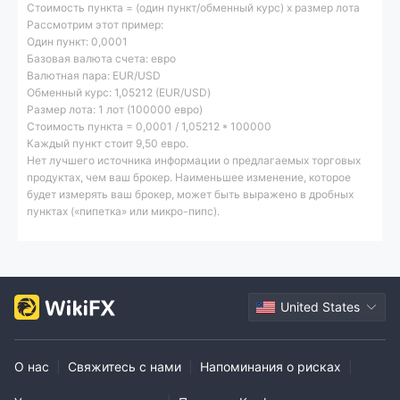
Стоимость пункта = (один пункт/обменный курс) x размер лота
Рассмотрим этот пример:
Один пункт: 0,0001
Базовая валюта счета: евро
Валютная пара: EUR/USD
Обменный курс: 1,05212 (EUR/USD)
Размер лота: 1 лот (100000 евро)
Стоимость пункта = 0,0001 / 1,05212 * 100000
Каждый пункт стоит 9,50 евро.
Нет лучшего источника информации о предлагаемых торговых
продуктах, чем ваш брокер. Наименьшее изменение, которое
будет измерять ваш брокер, может быть выражено в дробных
пунктах («пипетка» или микро-пипс).
United States
О нас
|
Свяжитесь с нами
|
Напоминания о рисках
|